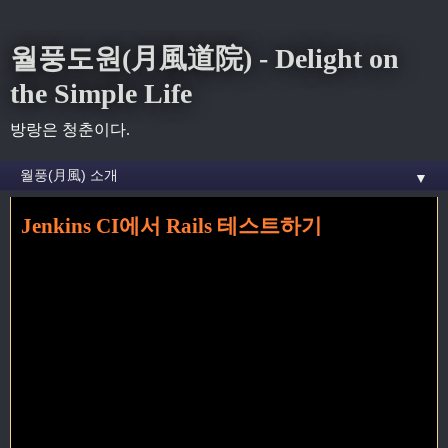
월풍도원(月風道院) - Delight on
the Simple Life
방랑은 청춘이다.
▼
Jenkins CI에서 Rails 테스트하기
홈
» jenkins 꼬리가 달린 글