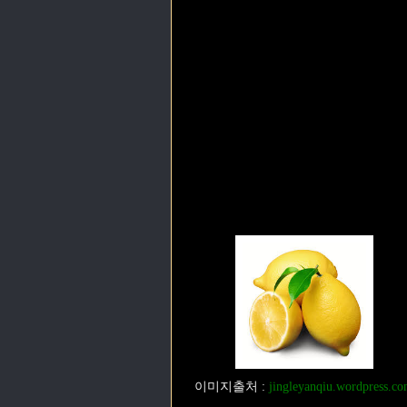
이미지출처 :
jingleyanqiu.wordpress.c