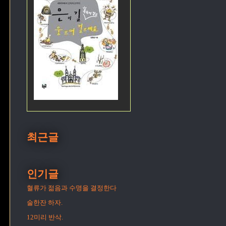
최근글
인기글
혈류가 젊음과 수명을 결정한다
술한잔 하자.
12미리 반삭.