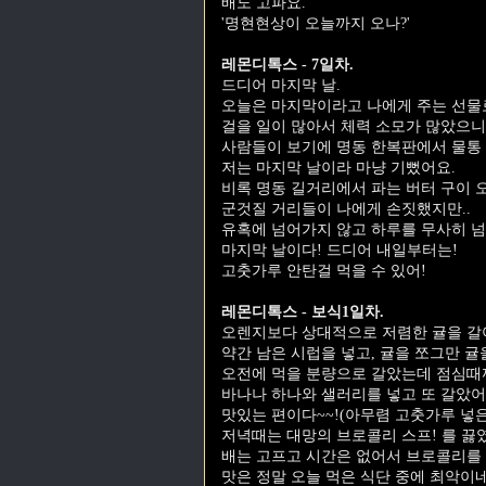
배도 고파요.
'명현현상이 오늘까지 오나?'
레몬디톡스 - 7일차.
드디어 마지막 날.
오늘은 마지막이라고 나에게 주는 선물로
걸을 일이 많아서 체력 소모가 많았으니
사람들이 보기에 명동 한복판에서 물통 
저는 마지막 날이라 마냥 기뻤어요.
비록 명동 길거리에서 파는 버터 구이 오
군것질 거리들이 나에게 손짓했지만..
유혹에 넘어가지 않고 하루를 무사히 넘
마지막 날이다! 드디어 내일부터는!
고춧가루 안탄걸 먹을 수 있어!
레몬디톡스 - 보식1일차.
오렌지보다 상대적으로 저렴한 귤을 갈
약간 남은 시럽을 넣고, 귤을 쪼그만 귤
오전에 먹을 분량으로 갈았는데 점심때까
바나나 하나와 샐러리를 넣고 또 갈았어
맛있는 편이다~~!(아무렴 고춧가루 넣은
저녁때는 대망의 브로콜리 스프! 를 끓
배는 고프고 시간은 없어서 브로콜리를 
맛은 정말 오늘 먹은 식단 중에 최악이네