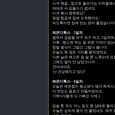
이게 왠걸.. 집으로 돌아가는 지하철에서
제대로 서 있을수가 없네요.
이게 혹시 명현현상?
정말 힘겹게 집에 도착했어요.
되도록이면 집에 있는 편이 좋겠습니다
레몬디톡스 - 5일차.
꿈에서 김밥을 와구 와구 먹고, 5일차에
어휴.. 평소엔 먹는 꿈 꿔본 기억이 없는
정말 음식이 그립긴 그립나 봅니다.
오늘도 꽤 많은 거리를 움직였어요.
다른 날은 배고픈 걸 잘 못 느꼈는데 오늘
그래도 얼마 안 남았으니까...
견뎌내야죠.
'난 건강해지고 있다!'
레몬디톡스 - 6일차.
오늘은 레몬즙이 평소보다 많이 짜져서,
더 맛있는 음료가 만들어졌어요.
기쁘다!(별게 다 기뻐요 이제.)
입술 튼 것도 어느 정도 원 상태로 돌아
오늘은 심하게 몸이 안 좋았네요. 매우 