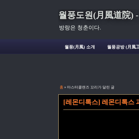
월풍도원(月風道院) - Deli
방랑은 청춘이다.
월풍(月風) 소개
월풍공방 (月風工
홈
» 마스터클랜즈 꼬리가 달린 글
[레몬디톡스] 레몬디톡스 과정