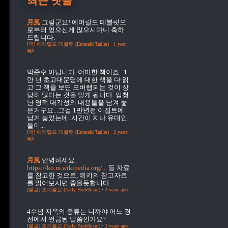
최근 댓글
月風
그렇군요! 에머랄드 테블릿으
로부터 얻으신게 많으시다니 축하
드립니다.
[책] 에메랄드 태블릿 (Emerald Tablet)
·
1 year
ago
박준수
아닙니다. 어마한 책이죠...1
만 년 초고대문명에 대한 책을 다 읽
고 그 책을 보면 오버랩되는 것이 상
당히 많다는 것을 알게 됩니다. 엄청
난 영적 대각성의 내용들을 남겨 놓
은거구요...그걸 1만년전 이집트에
남겨 놓았는데..시간이 지나 유대인
들이...
[책] 에메랄드 태블릿 (Emerald Tablet)
·
2 years
ago
月風
안녕하세요.
https://ko.m.wikipedia.org/...
등 자료
를 참고한 것으로, 위키의 참고자료
를 읽어보시면 좋을듯합니다.
[불교] 초기불교 (Early Buddhism)
·
3 years ago
4수념
지옥의 종류는 니까야 어느 경
전에서 언급된 말씀인가요?
[불교] 초기불교 (Early Buddhism)
·
3 years ago