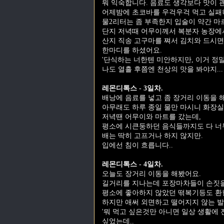
뭐 익숙합니다. 음료도 생각보다 맛이 괜
어제밤에 초코바를 우걱우걱 먹고 실패
물2리터는 좀 부족한지 입술이 약간 마
단지 저녁때 어무이께서 복분자 농장에서
산지 직송 고구마를 쪄서 김치와 드시면서
한마디를 하셨어요.
'단식하는 너한텐 미안하지만, 이거 정말
나도 열흘 후쯤엔 천상의 맛을 봐야지...
레몬디톡스 - 3일차.
배낭에 음료를 넣고 좀 장거리 이동을 
아무래도 하루 종일 물만 마시니 화장실
저녁땐 어무이와 마트를 갔는데,
평소에 시큰둥하던 음식들까지도 다 너무
배는 딱히 고프거나 하지 않지만.
입에선 침이 흐릅니다..
레몬디톡스 - 4일차.
오늘도 장거리 이동을 해봤어요.
길거리를 지나는데 포장마차들이 손짓을
평소에 좋아하지 않았던 떢복기등도 환
하지만 애써 외면하고 떨어지지 않는 발
'뭐 먹고 싶은것만 아니면 일상 생활에 
싶었는데..