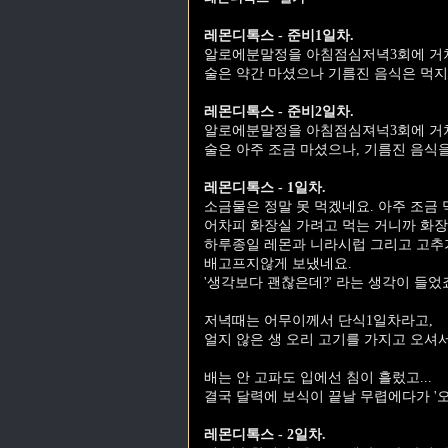
레몬디톡스 - 준비1일차.
알로에분말정을 아침점심저녁3회에 거쳐
술은 약간 마셨으나 기름진 음식은 먹지
레몬디톡스 - 준비2일차.
알로에분말정을 아침점심져넉3회에 거쳐
술은 아주 조금 마셨으나, 기름진 음식
레몬디톡스 - 1일차.
소금물은 정말 못 먹겠네요. 아주 조금 먹
어차피 화장실 가려고 먹는 거니까 화장
하루종일 레몬과 니라시럽 그리고 고추가
배고프지않게 보냈네요.
'생각보다 괜찮은데?' 라는 생각이 들었
저녁때는 어무이께서 단식1일차라고,
얼지 않은 생 오리 고기를 가지고 오셔서 
배는 안 고파도 입에선 침이 흘렀고...
결국 달력에 보식이 끝날 무렵에다가 '오
레몬디톡스 - 2일차.