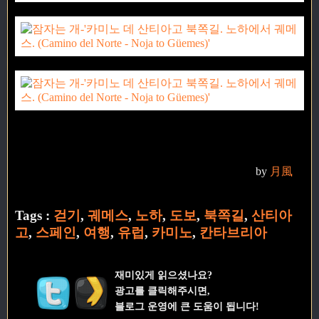
by
月風
Tags :
걷기
,
궤메스
,
노하
,
도보
,
북쪽길
,
산티아
고
,
스페인
,
여행
,
유럽
,
카미노
,
칸타브리아
재미있게 읽으셨나요?
광고를 클릭해주시면,
블로그 운영에 큰 도움이 됩니다!