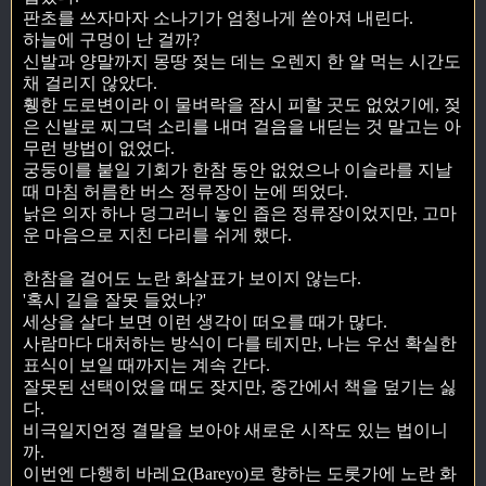
판초를 쓰자마자 소나기가 엄청나게 쏟아져 내린다.
하늘에 구멍이 난 걸까?
신발과 양말까지 몽땅 젖는 데는 오렌지 한 알 먹는 시간도
채 걸리지 않았다.
휑한 도로변이라 이 물벼락을 잠시 피할 곳도 없었기에, 젖
은 신발로 찌그덕 소리를 내며 걸음을 내딛는 것 말고는 아
무런 방법이 없었다.
궁둥이를 붙일 기회가 한참 동안 없었으나 이슬라를 지날
때 마침 허름한 버스 정류장이 눈에 띄었다.
낡은 의자 하나 덩그러니 놓인 좁은 정류장이었지만, 고마
운 마음으로 지친 다리를 쉬게 했다.
한참을 걸어도 노란 화살표가 보이지 않는다.
'혹시 길을 잘못 들었나?'
세상을 살다 보면 이런 생각이 떠오를 때가 많다.
사람마다 대처하는 방식이 다를 테지만, 나는 우선 확실한
표식이 보일 때까지는 계속 간다.
잘못된 선택이었을 때도 잦지만, 중간에서 책을 덮기는 싫
다.
비극일지언정 결말을 보아야 새로운 시작도 있는 법이니
까.
이번엔 다행히 바레요(Bareyo)로 향하는 도롯가에 노란 화