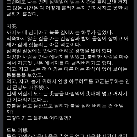
그런데도 나는 언제 삼백일이 넘는 시간을 흘려보낸 건지.
그 많은 시간은 다 어떻게 흘러가는지 인지하지도 못한 채
날짜가 흘렀다.
저곳.
까미노 데 산티아고 북쪽 길에서는 하루가 길었다.
익숙하지 않은 길을 가는 긴장감과 발에 물집이 잡히고 어
깨가 짐에 짓눌리는 아픔 덕분이다.
삼백일 일상에선 만나기 어려운 경험을 많이 했다.
다양한 사람을 만나 에너지를 받았고, 불쾌한 사람을 마주
쳐서 지금껏 받은 에너지를 다 날려버리기도 했다.
먹고, 자고, 노는 것 이외는 다른 데는 관심이 없어 보이는
동물들을 보았고,
먹고, 자고, 놀기 위해서 인생 하루하루를 고군분투하는 인
간 군상도 마주했다.
언제 꺼질지 모르는 촛불을 바람막이 촛대에 넣고 꺼지기
만 기다리기보다는,
촛불을 들고 들판으로 달려가 불을 질러 버리는 건 어떨
까?
그렇다면 그 들판은 어디일까?
도보 여행.
몸은 고생스러우나 좋은 추억도 얻고 사유할 시간이 생긴