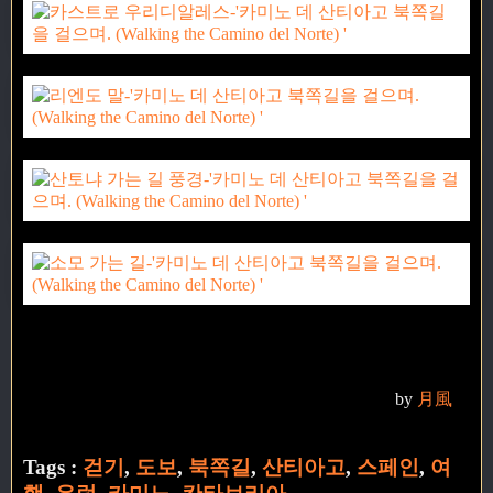
by
月風
Tags :
걷기
,
도보
,
북쪽길
,
산티아고
,
스페인
,
여