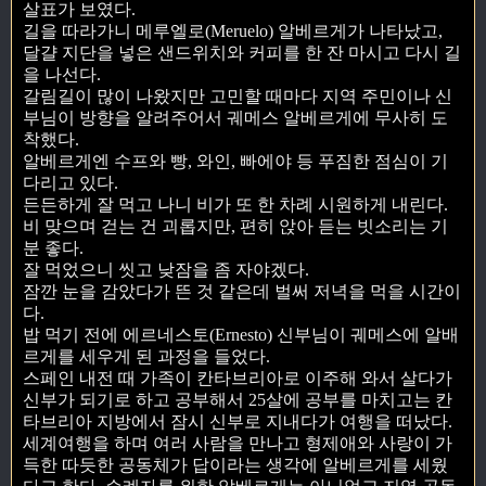
살표가 보였다.
길을 따라가니 메루엘로(Meruelo) 알베르게가 나타났고,
달걀 지단을 넣은 샌드위치와 커피를 한 잔 마시고 다시 길
을 나선다.
갈림길이 많이 나왔지만 고민할 때마다 지역 주민이나 신
부님이 방향을 알려주어서 궤메스 알베르게에 무사히 도
착했다.
알베르게엔 수프와 빵, 와인, 빠에야 등 푸짐한 점심이 기
다리고 있다.
든든하게 잘 먹고 나니 비가 또 한 차례 시원하게 내린다.
비 맞으며 걷는 건 괴롭지만, 편히 앉아 듣는 빗소리는 기
분 좋다.
잘 먹었으니 씻고 낮잠을 좀 자야겠다.
잠깐 눈을 감았다가 뜬 것 같은데 벌써 저녁을 먹을 시간이
다.
밥 먹기 전에 에르네스토(Ernesto) 신부님이 궤메스에 알배
르게를 세우게 된 과정을 들었다.
스페인 내전 때 가족이 칸타브리아로 이주해 와서 살다가
신부가 되기로 하고 공부해서 25살에 공부를 마치고는 칸
타브리아 지방에서 잠시 신부로 지내다가 여행을 떠났다.
세계여행을 하며 여러 사람을 만나고 형제애와 사랑이 가
득한 따듯한 공동체가 답이라는 생각에 알베르게를 세웠