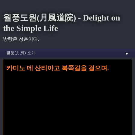
월풍도원(月風道院) - Delight on
the Simple Life
방랑은 청춘이다.
▼
카미노 데 산티아고 북쪽길을 걸으며.
홈
» 북쪽길 꼬리가 달린 글