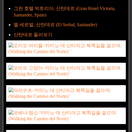
그란 호텔 빅토리아, 산탄데르 (Gran Hotel Victoria,
Santander, Spain)
엘 세르발, 산탄데르 (El Serbal, Santander)
산탄데르 둘러보기