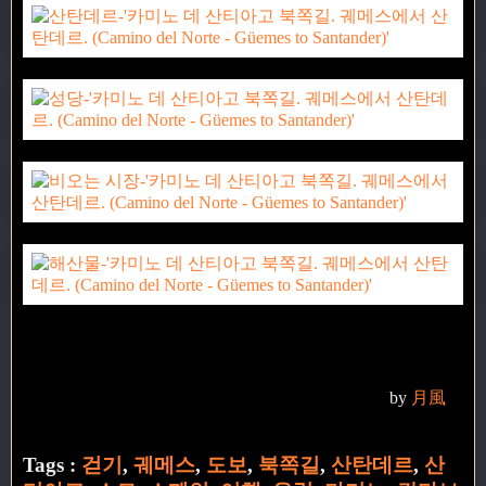
by
月風
Tags :
걷기
,
궤메스
,
도보
,
북쪽길
,
산탄데르
,
산