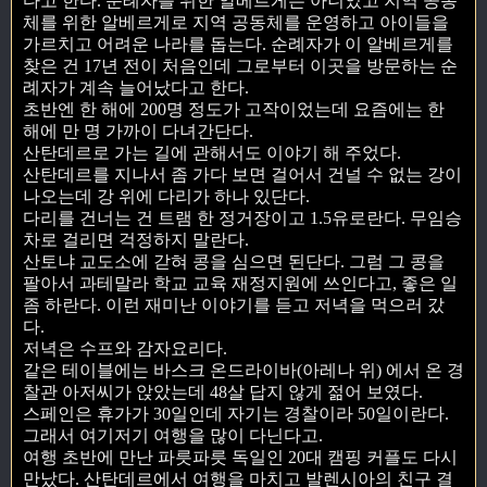
다고 한다. 순례자를 위한 알베르게는 아니었고 지역 공동
체를 위한 알베르게로 지역 공동체를 운영하고 아이들을
가르치고 어려운 나라를 돕는다. 순례자가 이 알베르게를
찾은 건 17년 전이 처음인데 그로부터 이곳을 방문하는 순
례자가 계속 늘어났다고 한다.
초반엔 한 해에 200명 정도가 고작이었는데 요즘에는 한
해에 만 명 가까이 다녀간단다.
산탄데르로 가는 길에 관해서도 이야기 해 주었다.
산탄데르를 지나서 좀 가다 보면 걸어서 건널 수 없는 강이
나오는데 강 위에 다리가 하나 있단다.
다리를 건너는 건 트램 한 정거장이고 1.5유로란다. 무임승
차로 걸리면 걱정하지 말란다.
산토냐 교도소에 갇혀 콩을 심으면 된단다. 그럼 그 콩을
팔아서 과테말라 학교 교육 재정지원에 쓰인다고, 좋은 일
좀 하란다. 이런 재미난 이야기를 듣고 저녁을 먹으러 갔
다.
저녁은 수프와 감자요리다.
같은 테이블에는 바스크 온드라이바(아레나 위) 에서 온 경
찰관 아저씨가 앉았는데 48살 답지 않게 젊어 보였다.
스페인은 휴가가 30일인데 자기는 경찰이라 50일이란다.
그래서 여기저기 여행을 많이 다닌다고.
여행 초반에 만난 파릇파릇 독일인 20대 캠핑 커플도 다시
만났다. 산탄데르에서 여행을 마치고 발렌시아의 친구 결