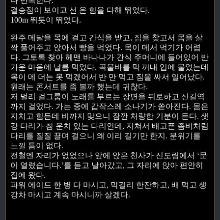
다 반복한다.
결승점이 보이고 선 온 힘을 다해 뛰었다.
100m 뛰듯이 뛰었다.
완주 메달을 목에 걸고 간식을 받고, 짐을 찾고서 몸을 살
짝 풀어주고 앉아서 빵을 먹었다. 목이 메서 먹기가 어렵
다. 그토록 찾아 헤맨 바나나가 간식 주머니에 들어있어 반
가운 마음에 날름 먹었다. 곡물바를 막 꺼내 입에 물었는데
목이 메 더는 못 먹겠어서 반 만 먹고 짐을 싸서 일어났다.
원래는 콘서트를 좀 볼까 했는데 귀찮다.
저 멀리 걸그룹이 노래를 부르는 장면을 뒤로하고 신길역
까지 걸었다. 가는 중에 갑작스레 소나기가 쏟아진다. 몸은
지치고 힘든데 비까지 맞으니 잠깐 처량한 기분이 든다. 샛
강 다리가 참 운치 있는 다리인데, 지쳐서 배고픈 좀비처럼
다리를 질질 끌며 걸으니 왜 이리 길기만 한지. 분위기를
느낄 틈이 없다.
전철엔 자리가 없었으나 앞에 앉은 천사가 신도림에서 ‘문
이 열렸습니다.’를 듣고 날아갔고, 그 자리에 앉아 편안히
집에 왔다.
파워 에이드 한 병 다 마시고, 막걸리 한잔하고, 배 먹고 생
강차 마시고 계속 마시니까 살겠다.