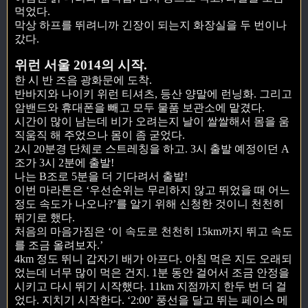
먹었다.
막상 하프를 뛰려니까 긴장이 되는지 화장실을 두 번이나
갔다.
위런 서울 2014의 시작.
한 시 반 즈음 광화문에 도착.
반바지와 나이키 위런 티셔츠, 등산 양말에 런닝화. 그리고
암밴드와 휴대폰을 빼고 모두 물품 보관소에 맡겼다.
시간이 많이 남는데 비가 오려는지 날이 쌀쌀해서 몸을 움
직움직 해 주었으나 몸이 좀 굳었다.
2시 20분경 단체로 스트레칭을 하고. 3시 출발 예정이던 A
조가 3시 2분에 출발!
나는 B조로 5분을 더 기다려서 출발!
이번 마라톤은 ‘우선순위는 무리하지 않고 뛰었을 때 어느
정도 속도가 나오나?’를 알기 위해 신청한 것이니 천천히
뛰기로 했다.
처음의 마음가짐은 ‘이 속도로 천천히 15km까지 뛰고 속도
를 조금 올려보자.’
4km 정도 뛰니 갑자기 배가 아프다. 아침 먹은 지도 오래되
었는데 너무 많이 먹은 건지. 1분 동안 걸어서 조금 안정을
시키고 다시 뛰기 시작했다. 11km 지점까지 한두 번 더 걸
었다. 지치기 시작한다. ‘2:00’ 풍선을 달고 뛰는 페이스 메