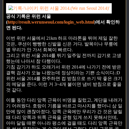
공식 기록은 위런 서울
(
http://result.werunseoul.com/login_web.html
)에서 확인하
면 된다.
이번 위런 서울에서 21km 하프 마라톤을 뛰며 제일 잘한
것은, 쿠션이 빵빵한 신발을 신은 거다. 발목이나 무릎에
별 무리가 안 가서 회복이 빠르다.
그리고 위런 서울 2014를 뛰기 일주일 전까지 감기로 고생
했는데 나아서 참 다행이다.
기침 감기가 하도 오래가서 위런 2014에 나가기 전에 받은
결핵 검사가 오늘 나왔는데 정상이라는 기쁜 소식이다.:D
위런 서울 2014를 완주하면 컵 받침으로 쓰기 딱 좋은 크기
의 메달을 준다. 이런 거 3~4개 붙이면 냄비 받침으로 좋을
것 같다.
이틀 동안 다리 앞쪽 근육이 비명을 질렀고, 계단을 내려가
기 어려웠다. 호랑이 기름을 바르고 마사지를 했더니 삼 일
만에 많이 괜찮아졌다. 앞쪽 근육에만 무리가 간 것은 달릴
때 다리 앞쪽과 뒤쪽 근육을 균형 있게 쓰지 못해서인데,
아마 달릴 때뿐 아니라 평소에 걸을 때도 다리 앞쪽 근육만
을 써서 움직이는 게 습관이 돼서 그렇다. 다리 근육을 골