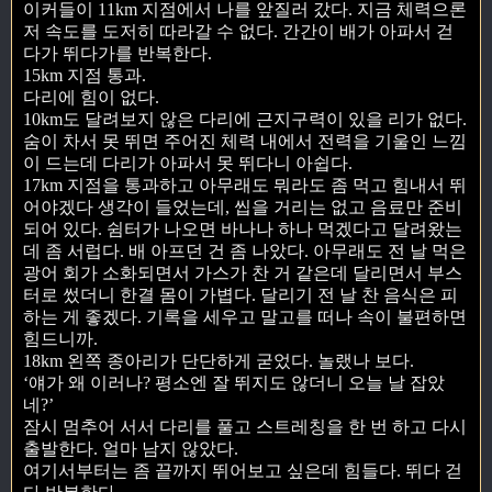
이커들이 11km 지점에서 나를 앞질러 갔다. 지금 체력으론
저 속도를 도저히 따라갈 수 없다. 간간이 배가 아파서 걷
다가 뛰다가를 반복한다.
15km 지점 통과.
다리에 힘이 없다.
10km도 달려보지 않은 다리에 근지구력이 있을 리가 없다.
숨이 차서 못 뛰면 주어진 체력 내에서 전력을 기울인 느낌
이 드는데 다리가 아파서 못 뛰다니 아쉽다.
17km 지점을 통과하고 아무래도 뭐라도 좀 먹고 힘내서 뛰
어야겠다 생각이 들었는데, 씹을 거리는 없고 음료만 준비
되어 있다. 쉼터가 나오면 바나나 하나 먹겠다고 달려왔는
데 좀 서럽다. 배 아프던 건 좀 나았다. 아무래도 전 날 먹은
광어 회가 소화되면서 가스가 찬 거 같은데 달리면서 부스
터로 썼더니 한결 몸이 가볍다. 달리기 전 날 찬 음식은 피
하는 게 좋겠다. 기록을 세우고 말고를 떠나 속이 불편하면
힘드니까.
18km 왼쪽 종아리가 단단하게 굳었다. 놀랬나 보다.
‘얘가 왜 이러나? 평소엔 잘 뛰지도 않더니 오늘 날 잡았
네?’
잠시 멈추어 서서 다리를 풀고 스트레칭을 한 번 하고 다시
출발한다. 얼마 남지 않았다.
여기서부터는 좀 끝까지 뛰어보고 싶은데 힘들다. 뛰다 걷