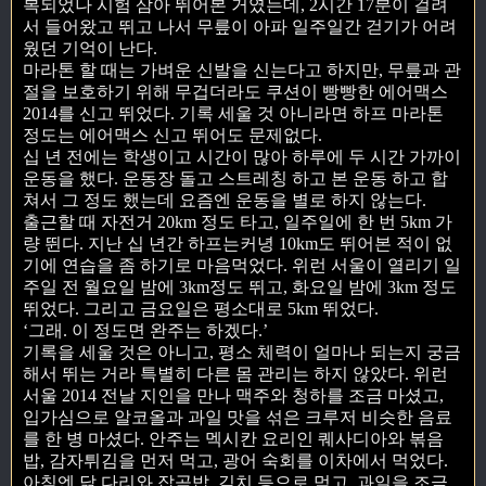
복되었나 시험 삼아 뛰어본 거였는데, 2시간 17분이 걸려
서 들어왔고 뛰고 나서 무릎이 아파 일주일간 걷기가 어려
웠던 기억이 난다.
마라톤 할 때는 가벼운 신발을 신는다고 하지만, 무릎과 관
절을 보호하기 위해 무겁더라도 쿠션이 빵빵한 에어맥스
2014를 신고 뛰었다. 기록 세울 것 아니라면 하프 마라톤
정도는 에어맥스 신고 뛰어도 문제없다.
십 년 전에는 학생이고 시간이 많아 하루에 두 시간 가까이
운동을 했다. 운동장 돌고 스트레칭 하고 본 운동 하고 합
쳐서 그 정도 했는데 요즘엔 운동을 별로 하지 않는다.
출근할 때 자전거 20km 정도 타고, 일주일에 한 번 5km 가
량 뛴다. 지난 십 년간 하프는커녕 10km도 뛰어본 적이 없
기에 연습을 좀 하기로 마음먹었다. 위런 서울이 열리기 일
주일 전 월요일 밤에 3km정도 뛰고, 화요일 밤에 3km 정도
뛰었다. 그리고 금요일은 평소대로 5km 뛰었다.
‘그래. 이 정도면 완주는 하겠다.’
기록을 세울 것은 아니고, 평소 체력이 얼마나 되는지 궁금
해서 뛰는 거라 특별히 다른 몸 관리는 하지 않았다. 위런
서울 2014 전날 지인을 만나 맥주와 청하를 조금 마셨고,
입가심으로 알코올과 과일 맛을 섞은 크루저 비슷한 음료
를 한 병 마셨다. 안주는 멕시칸 요리인 퀘사디아와 볶음
밥, 감자튀김을 먼저 먹고, 광어 숙회를 이차에서 먹었다.
아침엔 닭 다리와 잡곡밥. 김치 등으로 먹고, 과일을 조금