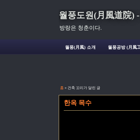
월풍도원(月風道院) - Deli
방랑은 청춘이다.
월풍(月風) 소개
월풍공방 (月風工
홈
» 건축 꼬리가 달린 글
한옥 목수