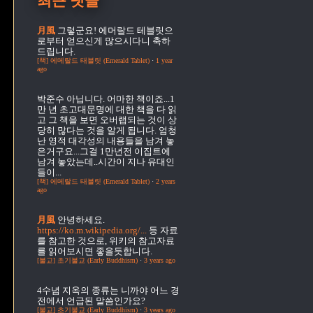
최근 댓글
月風
그렇군요! 에머랄드 테블릿으
로부터 얻으신게 많으시다니 축하
드립니다.
[책] 에메랄드 태블릿 (Emerald Tablet)
·
1 year
ago
박준수
아닙니다. 어마한 책이죠...1
만 년 초고대문명에 대한 책을 다 읽
고 그 책을 보면 오버랩되는 것이 상
당히 많다는 것을 알게 됩니다. 엄청
난 영적 대각성의 내용들을 남겨 놓
은거구요...그걸 1만년전 이집트에
남겨 놓았는데..시간이 지나 유대인
들이...
[책] 에메랄드 태블릿 (Emerald Tablet)
·
2 years
ago
月風
안녕하세요.
https://ko.m.wikipedia.org/...
등 자료
를 참고한 것으로, 위키의 참고자료
를 읽어보시면 좋을듯합니다.
[불교] 초기불교 (Early Buddhism)
·
3 years ago
4수념
지옥의 종류는 니까야 어느 경
전에서 언급된 말씀인가요?
[불교] 초기불교 (Early Buddhism)
·
3 years ago