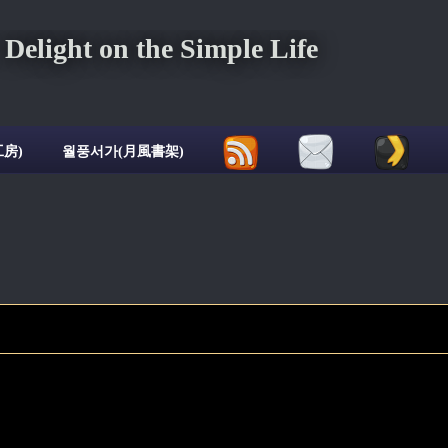
ght on the Simple Life
房)
월풍서가(月風書架)