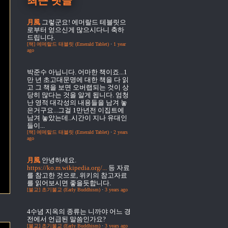
최근 댓글
月風
그렇군요! 에머랄드 테블릿으
로부터 얻으신게 많으시다니 축하
드립니다.
[책] 에메랄드 태블릿 (Emerald Tablet)
·
1 year
ago
박준수
아닙니다. 어마한 책이죠...1
만 년 초고대문명에 대한 책을 다 읽
고 그 책을 보면 오버랩되는 것이 상
당히 많다는 것을 알게 됩니다. 엄청
난 영적 대각성의 내용들을 남겨 놓
은거구요...그걸 1만년전 이집트에
남겨 놓았는데..시간이 지나 유대인
들이...
[책] 에메랄드 태블릿 (Emerald Tablet)
·
2 years
ago
月風
안녕하세요.
https://ko.m.wikipedia.org/...
등 자료
를 참고한 것으로, 위키의 참고자료
를 읽어보시면 좋을듯합니다.
[불교] 초기불교 (Early Buddhism)
·
3 years ago
4수념
지옥의 종류는 니까야 어느 경
전에서 언급된 말씀인가요?
[불교] 초기불교 (Early Buddhism)
·
3 years ago