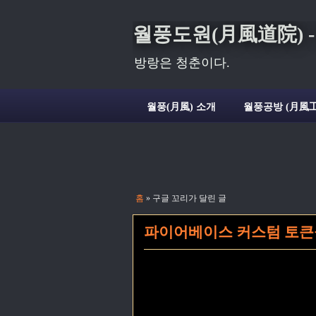
월풍도원(月風道院) - Deli
방랑은 청춘이다.
월풍(月風) 소개
월풍공방 (月風工
홈
» 구글 꼬리가 달린 글
파이어베이스 커스텀 토큰