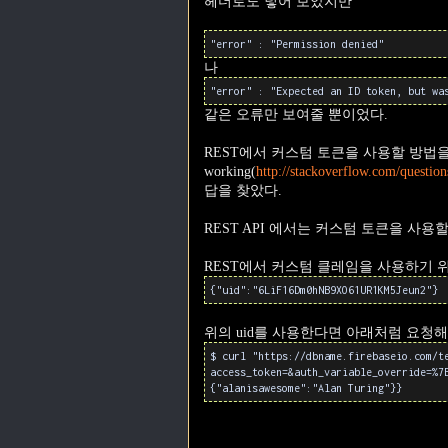
헤더로도 넣어 보았지만
"error" : "Permission denied"
나
"error" : "Expected an ID token, but wa
같은 오류만 보여줄 뿐이었다.
REST에서 커스텀 토큰을 사용할 방법을 한참 찾다가 
working(
http://stackoverflow.com/questio
답을 찾았다.
REST API 에서는 커스텀 토큰을 사용할
REST에서 커스텀 클레임을 사용하기 위해서는,
{"uid":"6LiF16Dm0hNB9XO61UR1KM5Jeun2"}
위의 uid를 사용한다면 아래처럼 요청해
$ curl "https://dbname.firebaseio.com/t
access_token=&auth_variable_override=%7
{"alanisawesome":"Alan Turing"}}