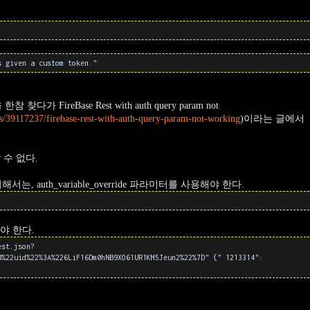
s given a custom token."
FireBase Rest with auth query param not
ns/39117237/firebase-rest-with-auth-query-param-not-working
)이라는 글에서
 수 없다.
 auth_variable_override 파라미터를 사용해야 한다.
야 한다.
est.json?
B%22uid%22%3A%226LiF16Dm0hNB9XO61UR1KM5Jeun2%22%7D" {" 1213314":