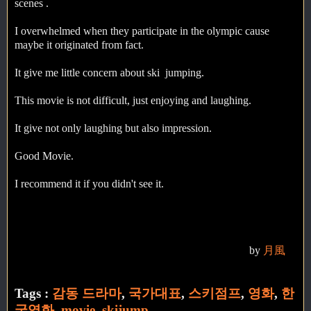
scenes .
I overwhelmed when they participate in the olympic cause
maybe it originated from fact.
It give me little concern about ski jumping.
This movie is not difficult, just enjoying and laughing.
It give not only laughing but also impression.
Good Movie.
I recommend it if you didn't see it.
by
月風
Tags :
감동 드라마
,
국가대표
,
스키점프
,
영화
,
한
국영화
,
movie
,
skijump