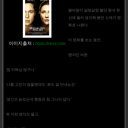
봄바람이 살랑살랑 불던 동네 뒷
산에 올라 생각해 봤던 소재가 영
화로 나왔다.
이 영화를 보는 동안..
이미지출처
:
rkjun.tistory.com
벤자민 버튼
'참 이해심 많구나.'
'나름 고민이 많을텐데도, 화도 잘 안내는군.'
'생긴건 늙었는데 행동은 참 그나이 답다.'
뭐 이런 생각도 들고,