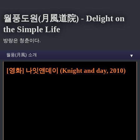
월풍도원(月風道院) - Delight on
the Simple Life
방랑은 청춘이다.
▼
[영화] 나잇앤데이 (Knight and day, 2010)
홈
» movie 꼬리가 달린 글