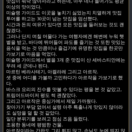
맛집이 워낙 많아서라고 하는데, 아무 데나 들어가도 평균
이상의 맛이었다.
미슐랭 가이드도 이곳을 놓치기 싫었는지 치열하게 맛집
투어를 하고는 30곳이 넘는 맛집을 엄선했다.
시간과 돈의 여유가 있다면 모든 맛집을 들러보는 것도 괜
찮겠다.
그러나 단지 며칠 머물다 가는 여행자에겐 해변에 누워 햇
볕을 받고, 바다에 뛰어들어 파도를 즐기는 것 또한 맛있는
음식을 먹는 것 만큼이나 즐겁기에 유명한 맛집을 한곳만
가보기로 마음을 먹었다.
미슐랭 가이드에서 별을 3개 준 맛집이 산 세바스티안에는
무려 세 군데나 된다.
마르틴 베라사테기, 아켈라레 그리고 아르작.
셋 중에 어디를 가볼까 고민하다가 아르작을 가보기로 했
다.
바스크 요리의 진수를 맛볼 수 있다는 평을 본 것 같았고,
트립어드바이저 평도 썩 괜찮았다.
그리고 아르작은 중심가에서 제일 가까웠다.
찾아가기 부담 없어서 설령 아주 특출나게 맛있지 않더라
도 실망을 덜 할 것 같았다.
일단 분위기를 보려고 점심 즈음 들렀다.
조용한 동네에 평범한 건물.
아르작이라는 간판도 그리 튀지 않고, 손님도 눈에 띄지 않