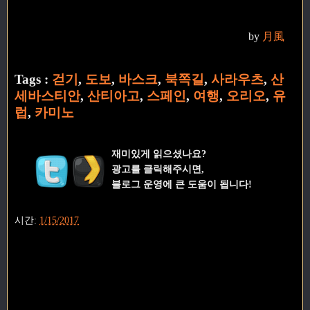
by
月風
Tags :
걷기
,
도보
,
바스크
,
북쪽길
,
사라우츠
,
산
세바스티안
,
산티아고
,
스페인
,
여행
,
오리오
,
유
럽
,
카미노
재미있게 읽으셨나요?
광고를 클릭해주시면,
블로그 운영에 큰 도움이 됩니다!
시간:
1/15/2017