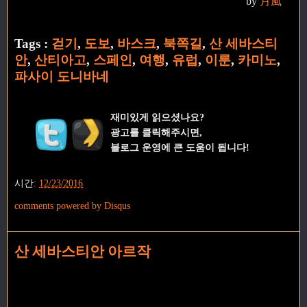
by
月風
Tags :
걷기
,
도보
,
바스크
,
북쪽길
,
산 세바스티
안
,
산티아고
,
스페인
,
여행
,
유럽
,
이룬
,
카미노
,
파사이 도니바네
재미있게 읽으셨나요?
광고를 클릭해주시면,
블로그 운영에 큰 도움이 됩니다!
시간:
12/23/2016
comments powered by
Disqus
산 세바스티안 아르작